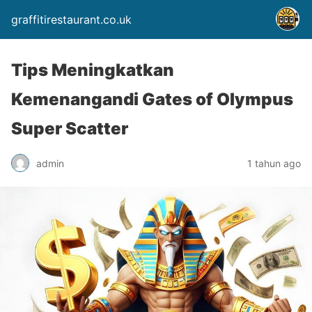
graffitirestaurant.co.uk
Tips Meningkatkan
Kemenangandi Gates of Olympus
Super Scatter
admin
1 tahun ago