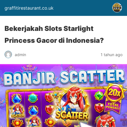
graffitirestaurant.co.uk
Bekerjakah Slots Starlight
Princess Gacor di Indonesia?
admin
1 tahun ago