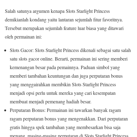
Salah satunya argumen kenapa Slots Starlight Princess
demikianlah kondang yaitu lantaran sejumlah fitur favoritnya.
Tersebut merupakan sejumlah feature luar biasa yang ditawari
oleh permainan ini:
Slots Gacor: Slots Starlight Princess dikenali sebagai satu salah
satu slots gacor online. Berarti, permainan ini sering memberi
kemenangan besar pada pemainnya. Paduan simbol yang
memberi tambahan keuntungan dan juga perputaran bonus
yang menggairahkan membikin Slots Starlight Princess
menjadi opsi perlu untuk mereka yang cari kesempatan
membuat menjadi pemenang hadiah besar.
Perputaran Bonus: Permainan ini tawarkan banyak ragam
ragam perputaran bonus yang mengenakkan. Dari perputaran
gratis hingga spek tambahan yang membesarkan bisa saja
menang, masing-masing perputaran di Slots Starlight Princess