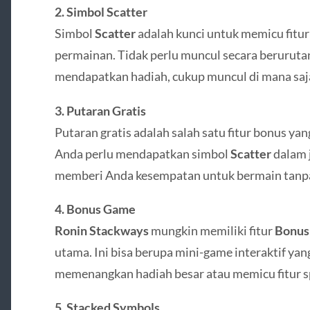
2. Simbol Scatter
Simbol
Scatter
adalah kunci untuk memicu fitur
permainan. Tidak perlu muncul secara beruruta
mendapatkan hadiah, cukup muncul di mana saj
3. Putaran Gratis
Putaran gratis adalah salah satu fitur bonus ya
Anda perlu mendapatkan simbol
Scatter
dalam j
memberi Anda kesempatan untuk bermain tanp
4. Bonus Game
Ronin Stackways
mungkin memiliki fitur
Bonus
utama. Ini bisa berupa mini-game interaktif y
memenangkan hadiah besar atau memicu fitur sp
5. Stacked Symbols