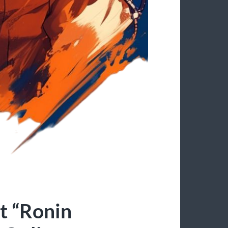
t “Ronin