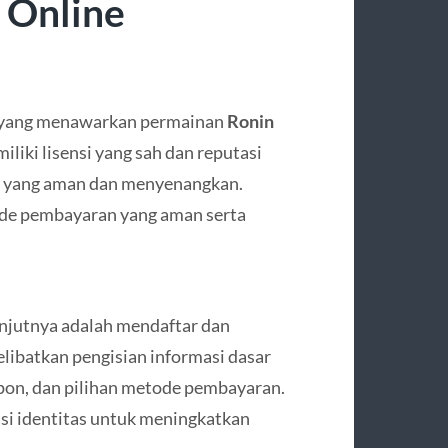
 Online
e yang menawarkan permainan
Ronin
iliki lisensi yang sah dan reputasi
n yang aman dan menyenangkan.
ode pembayaran yang aman serta
anjutnya adalah mendaftar dan
libatkan pengisian informasi dasar
epon, dan pilihan metode pembayaran.
si identitas untuk meningkatkan