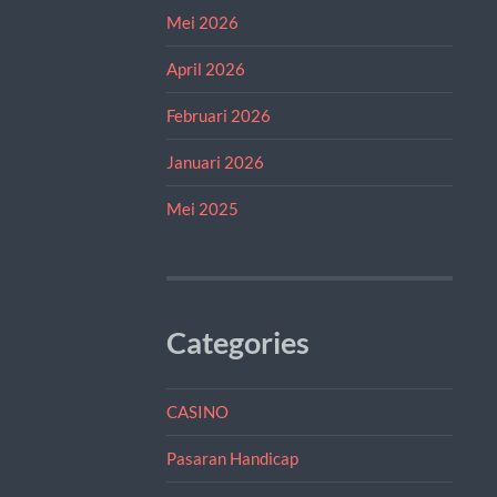
Mei 2026
April 2026
Februari 2026
Januari 2026
Mei 2025
Categories
CASINO
Pasaran Handicap