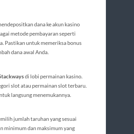
 mendepositkan dana ke akun kasino
bagai metode pembayaran seperti
nnya. Pastikan untuk memeriksa bonus
mbah dana awal Anda.
Stackways
di lobi permainan kasino.
ori slot atau permainan slot terbaru.
 untuk langsung menemukannya.
ilih jumlah taruhan yang sesuai
uhan minimum dan maksimum yang