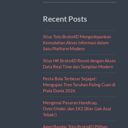
Recent Posts
Situs Toto Broto4D Mengedepankan
Kemudahan Akses Informasi dalam
Satu Platform Modern
Situs HK Broto4D Resmi dengan Akses
Data Real Time dan Tampilan Modern
Pesta Bola Terbesar Sejagat:
Mengupas Tren Taruhan Paling Cuan di
Piala Dunia 2026
Mengenal Pasaran Handicap,
Over/Under, dan 1X2 (Biar Gak Asal
Tebak!)
Agen Bandar Toto Broto4D Pilihan