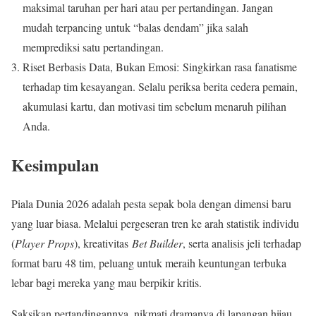
maksimal taruhan per hari atau per pertandingan. Jangan
mudah terpancing untuk “balas dendam” jika salah
memprediksi satu pertandingan.
Riset Berbasis Data, Bukan Emosi: Singkirkan rasa fanatisme
terhadap tim kesayangan. Selalu periksa berita cedera pemain,
akumulasi kartu, dan motivasi tim sebelum menaruh pilihan
Anda.
Kesimpulan
Piala Dunia 2026 adalah pesta sepak bola dengan dimensi baru
yang luar biasa. Melalui pergeseran tren ke arah statistik individu
(
Player Props
), kreativitas
Bet Builder
, serta analisis jeli terhadap
format baru 48 tim, peluang untuk meraih keuntungan terbuka
lebar bagi mereka yang mau berpikir kritis.
Saksikan pertandingannya, nikmati dramanya di lapangan hijau,