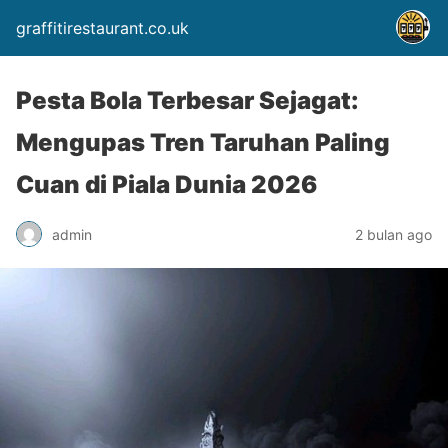
graffitirestaurant.co.uk
Pesta Bola Terbesar Sejagat:
Mengupas Tren Taruhan Paling
Cuan di Piala Dunia 2026
admin
2 bulan ago