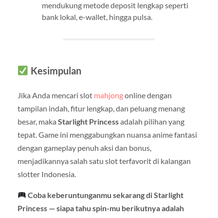
mendukung metode deposit lengkap seperti
bank lokal, e-wallet, hingga pulsa.
Kesimpulan
Jika Anda mencari slot
mahjong
online dengan
tampilan indah, fitur lengkap, dan peluang menang
besar, maka
Starlight Princess
adalah pilihan yang
tepat. Game ini menggabungkan nuansa anime fantasi
dengan gameplay penuh aksi dan bonus,
menjadikannya salah satu slot terfavorit di kalangan
slotter Indonesia.
Coba keberuntunganmu sekarang di Starlight
Princess — siapa tahu spin-mu berikutnya adalah